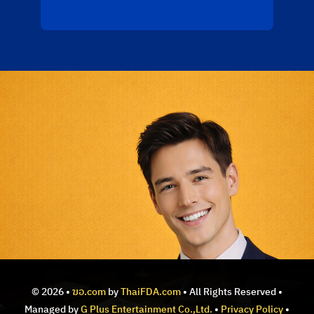
© 2026 •
ฆอ.com
by
ThaiFDA.com
• All Rights Reserved •
Managed by
G Plus Entertainment Co.,Ltd.
•
Privacy Policy
•