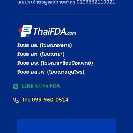
เลขประจําตัวผู้เสียภาษีอากร 0105552110021
รับขอ ฆอ. (โฆษณาอาหาร)
รับขอ ฆท. (โฆษณายา)
รับขอ ฆพ. (โฆษณาเครื่องมือแพทย์)
รับขอ ฆสมพ. (โฆษณาสมุนไพร)
LINE @ThaiFDA
โทร 099-960-0514