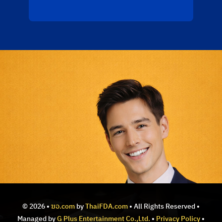
© 2026 •
ฆอ.com
by
ThaiFDA.com
• All Rights Reserved •
Managed by
G Plus Entertainment Co.,Ltd.
•
Privacy Policy
•