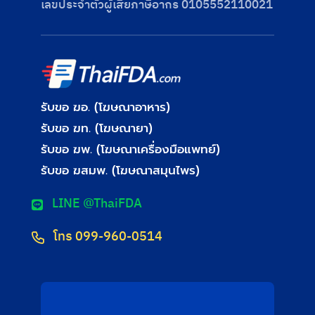
เลขประจําตัวผู้เสียภาษีอากร 0105552110021
รับขอ ฆอ. (โฆษณาอาหาร)
รับขอ ฆท. (โฆษณายา)
รับขอ ฆพ. (โฆษณาเครื่องมือแพทย์)
รับขอ ฆสมพ. (โฆษณาสมุนไพร)
LINE @ThaiFDA
โทร 099-960-0514